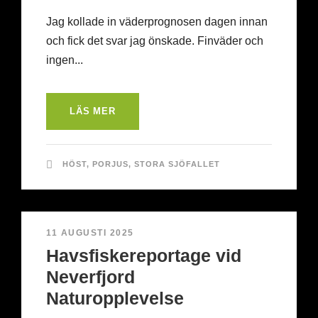
Jag kollade in väderprognosen dagen innan
och fick det svar jag önskade. Finväder och
ingen...
LÄS MER
HÖST
,
PORJUS
,
STORA SJÖFALLET
11 AUGUSTI 2025
Havsfiskereportage vid
Neverfjord
Naturopplevelse