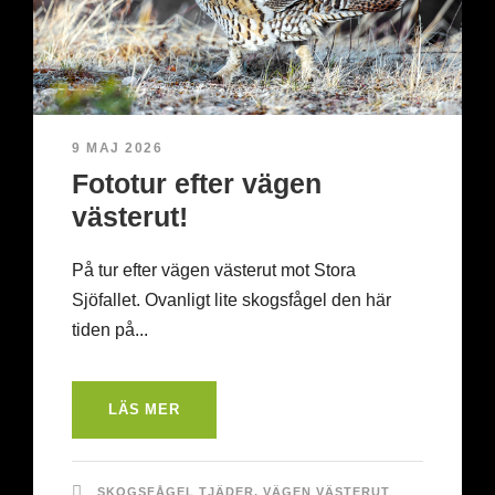
9 MAJ 2026
Fototur efter vägen
västerut!
På tur efter vägen västerut mot Stora
Sjöfallet. Ovanligt lite skogsfågel den här
tiden på...
LÄS MER
SKOGSFÅGEL TJÄDER
,
VÄGEN VÄSTERUT