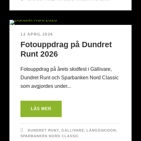
12 APRIL 2026
Fotouppdrag på Dundret
Runt 2026
Fotouppdrag på årets skidfest i Gällivare,
Dundret Runt och Sparbanken Nord Classic
som avgjordes under...
LÄS MER
DUNDRET RUNT
,
GÄLLIVARE
,
LÄNGDSKIDOR
,
SPARBANKEN NORD CLASSIC