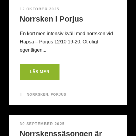
12 OKTOBER 2025
Norrsken i Porjus
En kort men intensiv kväll med norrsken vid
Hapsa – Porjus 12/10 19-20. Otroligt
egentligen...
LÄS MER
NORRSKEN
,
PORJUS
30 SEPTEMBER 2025
Norrskenssäsongen är