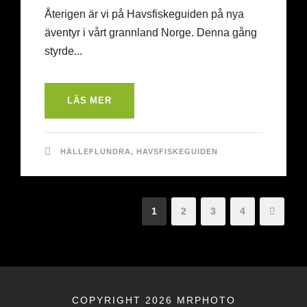
Återigen är vi på Havsfiskeguiden på nya
äventyr i vårt grannland Norge. Denna gång
styrde...
LÄS MER
HÄLLEFLUNDRA
,
HAVSFISKEGUIDEN
1
2
3
4
COPYRIGHT 2026 MRPHOTO