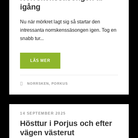
igång
Nu när mörkret lagt sig så startar den
intressanta norrskenssäsongen igen. Tog en
snabb tur...
LÄS MER
NORRSKEN
,
PORKUS
14 SEPTEMBER 2025
Hösttur i Porjus och efter
vägen västerut